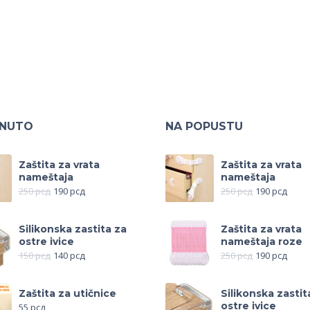
KNUTO
NA POPUSTU
Zaštita za vrata
Zaštita za vrata
nameštaja
nameštaja
250
рсд
190
рсд
250
рсд
190
рсд
Silikonska zastita za
Zaštita za vrata
ostre ivice
nameštaja roze
150
рсд
140
рсд
250
рсд
190
рсд
Zaštita za utičnice
Silikonska zastit
ostre ivice
55
рсд