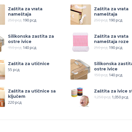
Zaštita za vrata
Zaštita za vrata
nameštaja
nameštaja
250
рсд
190
рсд
250
рсд
190
рсд
Silikonska zastita za
Zaštita za vrata
ostre ivice
nameštaja roze
150
рсд
140
рсд
250
рсд
190
рсд
Zaštita za utičnice
Silikonska zastit
ostre ivice
55
рсд
150
рсд
140
рсд
Zaštita za utičnice sa
Zaštita za ivice s
ključem
1,250
рсд
1,050
рсд
220
рсд