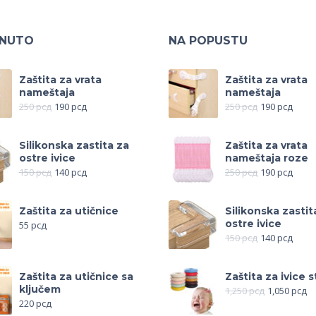
KNUTO
NA POPUSTU
Zaštita za vrata
Zaštita za vrata
nameštaja
nameštaja
250
рсд
190
рсд
250
рсд
190
рсд
Silikonska zastita za
Zaštita za vrata
ostre ivice
nameštaja roze
150
рсд
140
рсд
250
рсд
190
рсд
Zaštita za utičnice
Silikonska zastit
ostre ivice
55
рсд
150
рсд
140
рсд
Zaštita za utičnice sa
Zaštita za ivice s
ključem
1,250
рсд
1,050
рсд
220
рсд