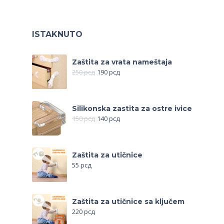
ISTAKNUTO
Zaštita za vrata nameštaja
250
рсд
190
рсд
Silikonska zastita za ostre ivice
150
рсд
140
рсд
Zaštita za utičnice
55
рсд
Zaštita za utičnice sa ključem
220
рсд