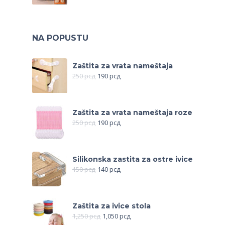
NA POPUSTU
Zaštita za vrata nameštaja
250
рсд
190
рсд
Zaštita za vrata nameštaja roze
250
рсд
190
рсд
Silikonska zastita za ostre ivice
150
рсд
140
рсд
Zaštita za ivice stola
1,250
рсд
1,050
рсд