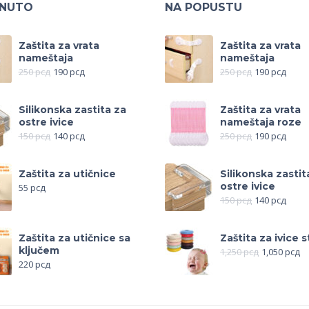
KNUTO
NA POPUSTU
Zaštita za vrata
Zaštita za vrata
nameštaja
nameštaja
250
рсд
190
рсд
250
рсд
190
рсд
Silikonska zastita za
Zaštita za vrata
ostre ivice
nameštaja roze
150
рсд
140
рсд
250
рсд
190
рсд
Zaštita za utičnice
Silikonska zastit
ostre ivice
55
рсд
150
рсд
140
рсд
Zaštita za utičnice sa
Zaštita za ivice s
ključem
1,250
рсд
1,050
рсд
220
рсд