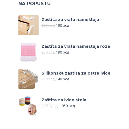
NA POPUSTU
Zaštita za vrata nameštaja
250
рсд
190
рсд
Zaštita za vrata nameštaja roze
250
рсд
190
рсд
Silikonska zastita za ostre ivice
150
рсд
140
рсд
Zaštita za ivice stola
1,250
рсд
1,050
рсд