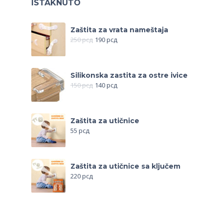
ISTAKNUTO
Zaštita za vrata nameštaja
250
рсд
190
рсд
Silikonska zastita za ostre ivice
150
рсд
140
рсд
Zaštita za utičnice
55
рсд
Zaštita za utičnice sa ključem
220
рсд