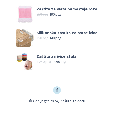
Zaštita za vrata nameštaja roze
250
рсд
190
рсд
Silikonska zastita za ostre ivice
150
рсд
140
рсд
Zaštita za ivice stola
1,250
рсд
1,050
рсд
© Copyright 2024, Zaštita za decu