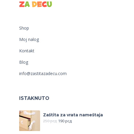
Shop
Moj nalog
Kontakt
Blog
info@zastitazadecu.com
ISTAKNUTO
Zaštita za vrata nameštaja
250
рсд
190
рсд