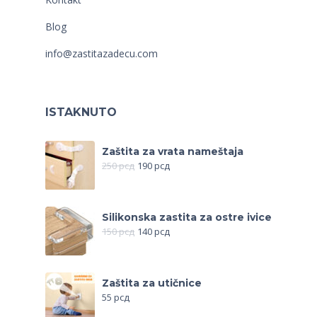
Blog
info@zastitazadecu.com
ISTAKNUTO
Zaštita za vrata nameštaja
250
рсд
190
рсд
Silikonska zastita za ostre ivice
150
рсд
140
рсд
Zaštita za utičnice
55
рсд