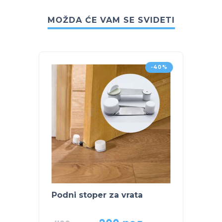
MOŽDA ĆE VAM SE SVIDETI
-40%
Podni stoper za vrata
Zaštit
lista 