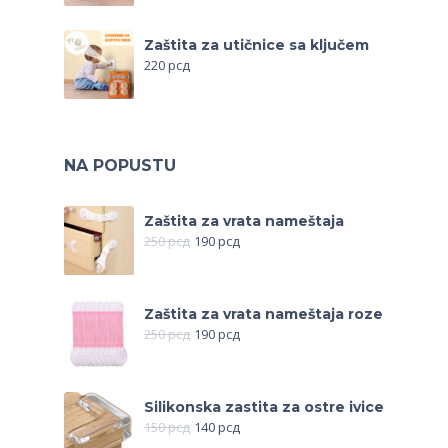
Zaštita za utičnice sa ključem
220
рсд
NA POPUSTU
Zaštita za vrata nameštaja
250
рсд
190
рсд
Zaštita za vrata nameštaja roze
250
рсд
190
рсд
Silikonska zastita za ostre ivice
150
рсд
140
рсд