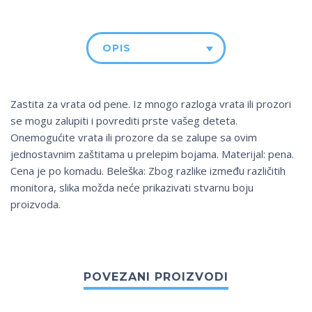
OPIS
Zastita za vrata od pene. Iz mnogo razloga vrata ili prozori
se mogu zalupiti i povrediti prste vašeg deteta.
Onemogućite vrata ili prozore da se zalupe sa ovim
jednostavnim zaštitama u prelepim bojama. Materijal: pena.
Cena je po komadu. Beleška: Zbog razlike između različitih
monitora, slika možda neće prikazivati stvarnu boju
proizvoda.
POVEZANI PROIZVODI