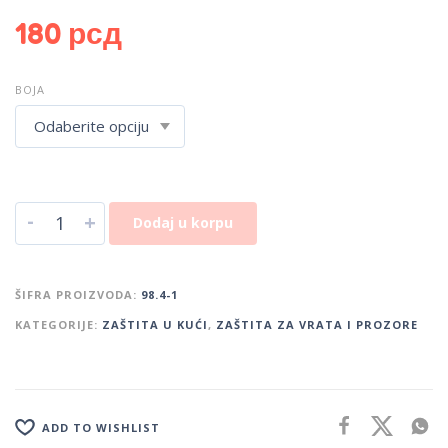
180
рсд
BOJA
-
+
Dodaj u korpu
ŠIFRA PROIZVODA:
98.4-1
KATEGORIJE:
ZAŠTITA U KUĆI
,
ZAŠTITA ZA VRATA I PROZORE
ADD TO WISHLIST